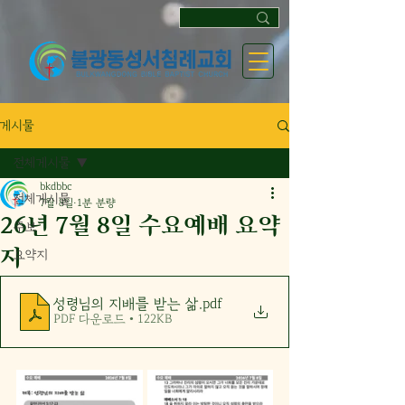
게시물
전체게시물
bkdbbc
전체게시물
7월 8일
1분 분량
26년 7월 8일 수요예배 요약
주보
지
요약지
성령님의 지배를 받는 삶
.pdf
PDF 다운로드 • 122KB