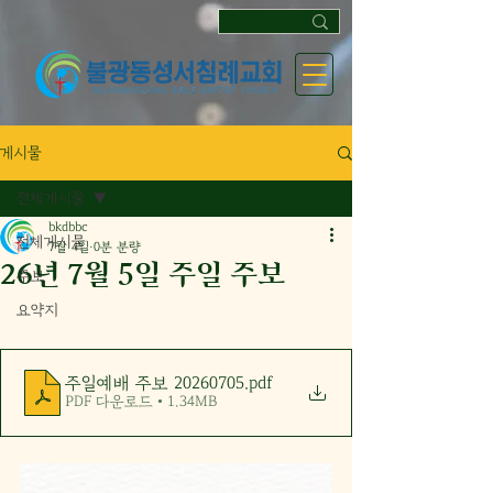
게시물
전체게시물
bkdbbc
전체게시물
7월 4일
0분 분량
26년 7월 5일 주일 주보
주보
요약지
주일예배 주보 20260705
.pdf
PDF 다운로드 • 1.34MB