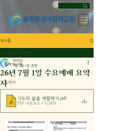
게시물
전체게시물
bkdbbc
전체게시물
7월 1일
1분 분량
26년 7월 1일 수요예배 요약
주보
지
요약지
기도의 삶을 개발하기
.pdf
PDF 다운로드 • 122KB