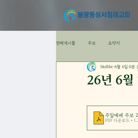
전체게시물
주보
요약지
bkdbbc
6월 6일
0분
26년 6월
주일예배 주보 20
PDF 다운로드 • 1.