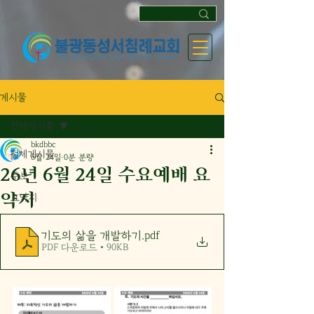
게시물
전체게시물
bkdbbc
전체게시물
6월 24일
0분 분량
26년 6월 24일 수요예배 요
주보
약지
요약지
기도의 삶을 개발하기
.pdf
PDF 다운로드 • 90KB