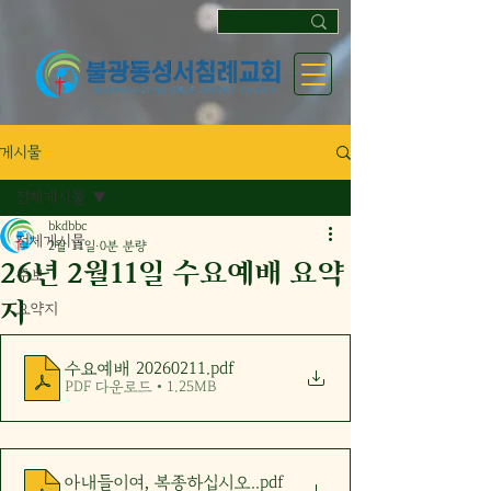
게시물
전체게시물
bkdbbc
전체게시물
2월 11일
0분 분량
26년 2월11일 수요예배 요약
주보
지
요약지
수요예배 20260211
.pdf
PDF 다운로드 • 1.25MB
아내들이여, 복종하십시오.
.pdf