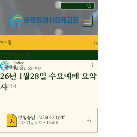
게시물
전체게시물
bkdbbc
전체게시물
1월 28일
0분 분량
26년 1월28일 수요예배 요약
주보
지
요약지
성령충만 20260128
.pdf
PDF 다운로드 • 165KB