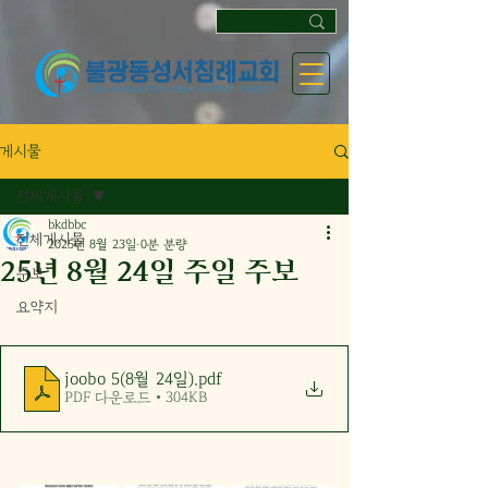
게시물
전체게시물
bkdbbc
전체게시물
2025년 8월 23일
0분 분량
25년 8월 24일 주일 주보
주보
요약지
joobo 5(8월 24일)
.pdf
PDF 다운로드 • 304KB