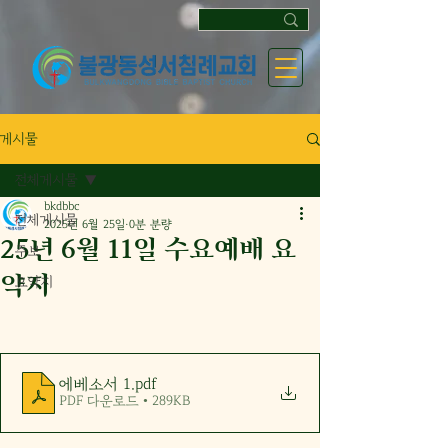
게시물
전체게시물
bkdbbc
전체게시물
2025년 6월 25일
0분 분량
25년 6월 11일 수요예배 요
주보
약지
요약지
에베소서 1
.pdf
PDF 다운로드 • 289KB