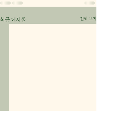
전체 보기
최근 게시물
26년 7월 26일 주일 말씀
26년 7월 22일
요약지
약지