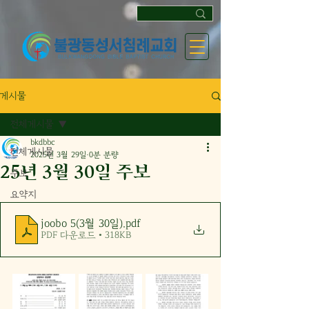
게시물
전체게시물
bkdbbc
전체게시물
2025년 3월 29일
0분 분량
25년 3월 30일 주보
주보
요약지
joobo 5(3월 30일)
.pdf
PDF 다운로드 • 318KB