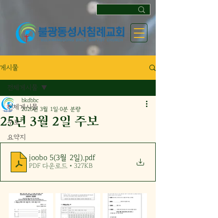
게시물
전체게시물
bkdbbc
전체게시물
2025년 3월 1일
0분 분량
25년 3월 2일 주보
주보
요약지
joobo 5(3월 2일)
.pdf
PDF 다운로드 • 327KB