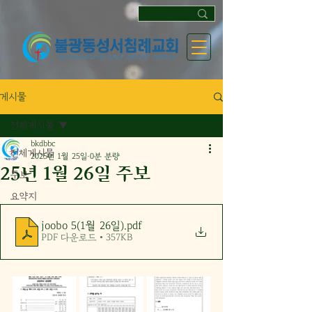
게시물
전체게시물
bkdbbc
전체게시물
2025년 1월 25일
0분 분량
25년 1월 26일 주보
주보
요약지
joobo 5(1월 26일)
.pdf
PDF 다운로드 • 357KB