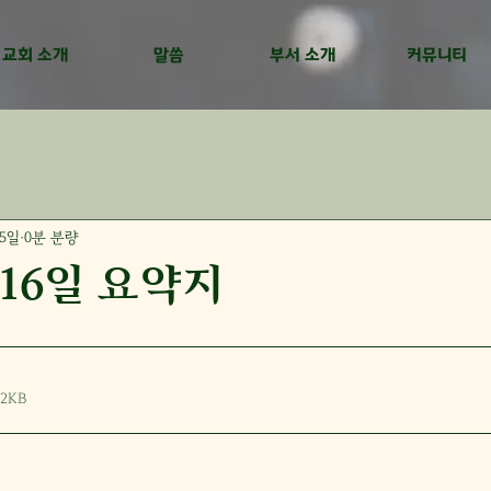
교회 소개
말씀
부서 소개
커뮤니티
15일
0분 분량
 16일 요약지
2KB